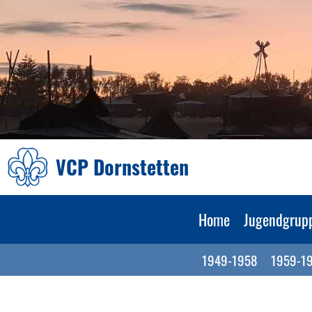
VCP Dornstetten
Home
Jugendgrup
1949-1958
1959-1