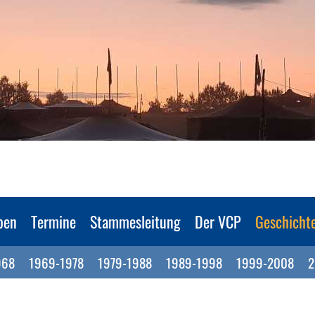
pen
Termine
Stammesleitung
Der VCP
Geschicht
968
1969-1978
1979-1988
1989-1998
1999-2008
2