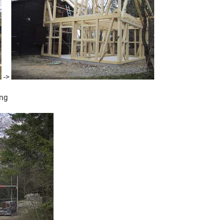
->
ng